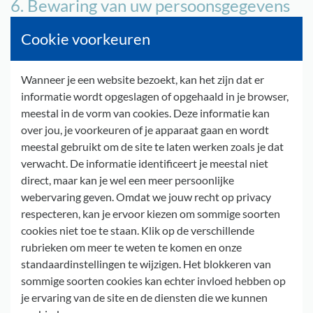
6. Bewaring van uw persoonsgegevens
Bij gebrek aan wetsbepalingen die een specifieke
Cookie voorkeuren
bewaartermijn bepalen, zoals de bepalingen voorzien in de
wet op het politieambt, zullen de politiediensten uw
persoonsgegevens niet langer bewaren dan nodig is voor de
Wanneer je een website bezoekt, kan het zijn dat er
doeleinden waarvoor de gegevens werden ingezameld.
informatie wordt opgeslagen of opgehaald in je browser,
meestal in de vorm van cookies. Deze informatie kan
Bij wijze van voorbeeld, in de ministeriële omzendbrief PLP
over jou, je voorkeuren of je apparaat gaan en wordt
40 betreffende de archieven van de lokale politie, worden een
meestal gebruikt om de site te laten werken zoals je dat
aantal bewaartermijnen vastgesteld.
verwacht. De informatie identificeert je meestal niet
direct, maar kan je wel een meer persoonlijke
webervaring geven. Omdat we jouw recht op privacy
7. Wie heeft toegang tot de
respecteren, kan je ervoor kiezen om sommige soorten
persoonsgegevens verzameld via de
cookies niet toe te staan. Klik op de verschillende
website?
rubrieken om meer te weten te komen en onze
De beheerder van de website verwerkt de persoonsgegevens
standaardinstellingen te wijzigen. Het blokkeren van
die na gebruik van de website worden verzameld.
sommige soorten cookies kan echter invloed hebben op
je ervaring van de site en de diensten die we kunnen
Omwille van technische redenen zijn de gegevens eveneens