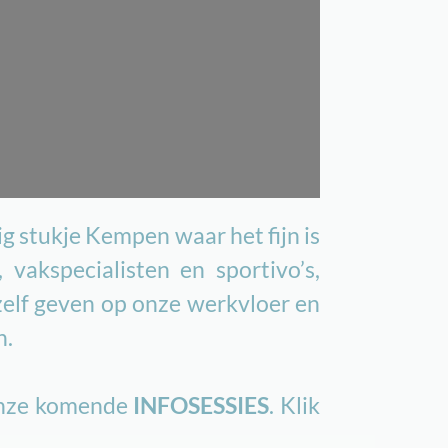
ig stukje Kempen waar het fijn is
vakspecialisten en sportivo’s,
zelf geven op onze werkvloer en
n.
 onze komende
INFOSESSIES
. Klik