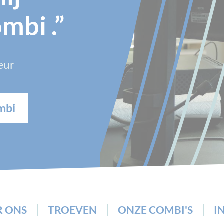
mbi .”
eur
mbi
R ONS
TROEVEN
ONZE COMBI'S
I