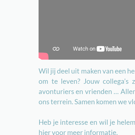
Wil jij deel uit maken van een h
om te leven? Jouw collega’s z
avonturiers en vrienden … Alle
ons terrein. Samen komen we vlo
Heb je interesse en wil je he
hier
voor meer informatie.