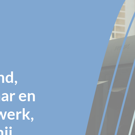
nd,
ar en
ewerk,
mij