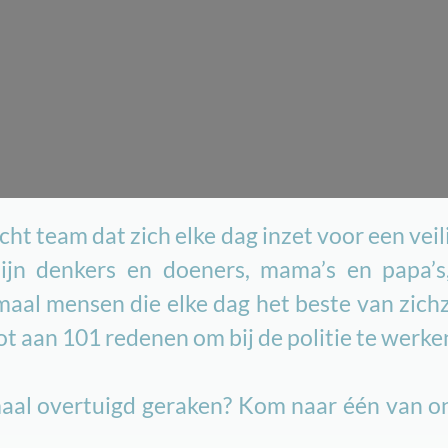
echt team dat zich elke dag inzet voor een veil
ijn denkers en doeners, mama’s en papa’s, 
maal mensen die elke dag het beste van zich
t aan 101 redenen om bij de politie te werke
lemaal overtuigd geraken? Kom naar één van