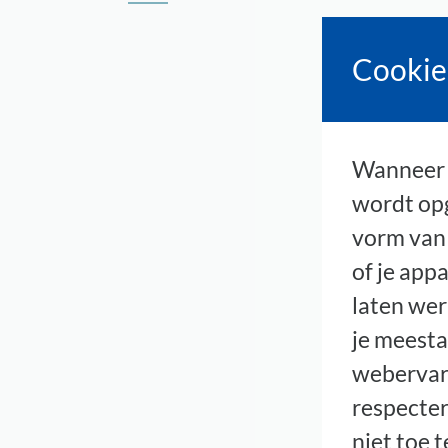
Cookie
Wanneer j
wordt opg
vorm van 
of je app
laten wer
je meesta
webervar
respecter
niet toe 