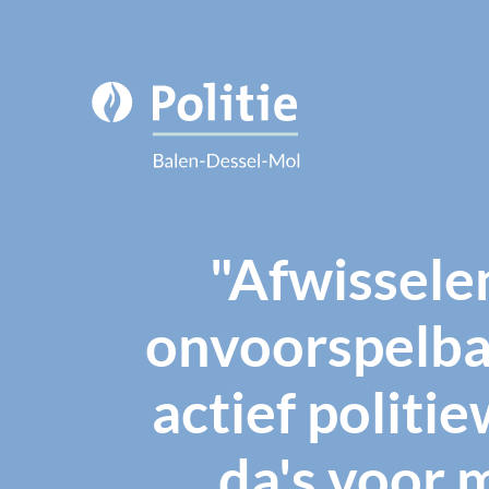
"Afwissele
onvoorspelba
actief politi
da's voor 