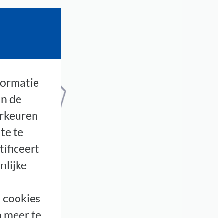
formatie
in de
orkeuren
te te
tificeert
nlijke
 cookies
m meer te